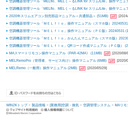
空調機器管理ツール「MELflo、MELく～るLINK for スリム/Lite」操作マニュアル
空調機器管理ツール「MELflo、MELく～るLINK for スリム/Lite」操作マニュアル
2020年スリムエアコン別売部品マニュアル＜共通部品＞ (51MB)
[2024
空調機器管理ツール「ＭＥＬｆｌｏ」操作マニュアル（スマホ版）20240531 (
空調機器管理ツール「ＭＥＬｆｌｏ」操作マニュアル（ＰＣ版）20240531 (1
空調機器管理ツール「ＭＥＬｆｌｏ」かんたんマニュアル（スマホ版）2023053
空調機器管理ツール「ＭＥＬｆｌｏ」QRコード作成マニュアル（ＰＣ版） (2
MAスマートリモコン操作マニュアル《PAR-42MA》 (11MB)
[2020/08/
MELRemoPro（管理者、サービス向け）操作マニュアル (6MB)
[2020/
MELRemo（一般用）操作マニュアル (2MB)
[2020/05/29]
WIN2Kトップ
製品情報
[業務用]空調・換気
空調管理システム
MAリモ