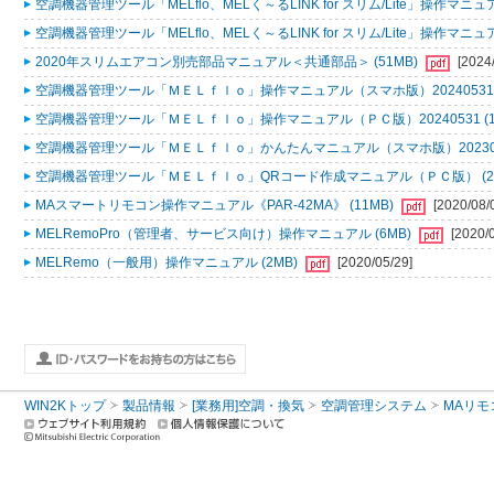
空調機器管理ツール「MELflo、MELく～るLINK for スリム/Lite」操作マニュアル
空調機器管理ツール「MELflo、MELく～るLINK for スリム/Lite」操作マニュアル
2020年スリムエアコン別売部品マニュアル＜共通部品＞ (51MB)
[2024
空調機器管理ツール「ＭＥＬｆｌｏ」操作マニュアル（スマホ版）20240531 (
空調機器管理ツール「ＭＥＬｆｌｏ」操作マニュアル（ＰＣ版）20240531 (1
空調機器管理ツール「ＭＥＬｆｌｏ」かんたんマニュアル（スマホ版）2023053
空調機器管理ツール「ＭＥＬｆｌｏ」QRコード作成マニュアル（ＰＣ版） (2
MAスマートリモコン操作マニュアル《PAR-42MA》 (11MB)
[2020/08/
MELRemoPro（管理者、サービス向け）操作マニュアル (6MB)
[2020/
MELRemo（一般用）操作マニュアル (2MB)
[2020/05/29]
WIN2Kトップ
製品情報
[業務用]空調・換気
空調管理システム
MAリモ