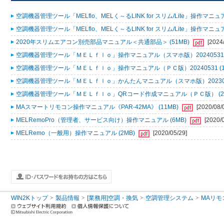
空調機器管理ツール「MELflo、MELく～るLINK for スリム/Lite」操作マニュアル
空調機器管理ツール「MELflo、MELく～るLINK for スリム/Lite」操作マニュアル
2020年スリムエアコン別売部品マニュアル＜共通部品＞ (51MB)
[2024
空調機器管理ツール「ＭＥＬｆｌｏ」操作マニュアル（スマホ版）20240531 (
空調機器管理ツール「ＭＥＬｆｌｏ」操作マニュアル（ＰＣ版）20240531 (1
空調機器管理ツール「ＭＥＬｆｌｏ」かんたんマニュアル（スマホ版）2023053
空調機器管理ツール「ＭＥＬｆｌｏ」QRコード作成マニュアル（ＰＣ版） (2
MAスマートリモコン操作マニュアル《PAR-42MA》 (11MB)
[2020/08/
MELRemoPro（管理者、サービス向け）操作マニュアル (6MB)
[2020/
MELRemo（一般用）操作マニュアル (2MB)
[2020/05/29]
WIN2Kトップ
製品情報
[業務用]空調・換気
空調管理システム
MAリモ