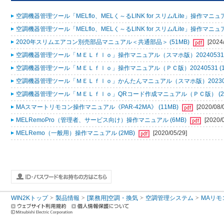
空調機器管理ツール「MELflo、MELく～るLINK for スリム/Lite」操作マニュアル
空調機器管理ツール「MELflo、MELく～るLINK for スリム/Lite」操作マニュアル
2020年スリムエアコン別売部品マニュアル＜共通部品＞ (51MB)
[2024
空調機器管理ツール「ＭＥＬｆｌｏ」操作マニュアル（スマホ版）20240531 (
空調機器管理ツール「ＭＥＬｆｌｏ」操作マニュアル（ＰＣ版）20240531 (1
空調機器管理ツール「ＭＥＬｆｌｏ」かんたんマニュアル（スマホ版）2023053
空調機器管理ツール「ＭＥＬｆｌｏ」QRコード作成マニュアル（ＰＣ版） (2
MAスマートリモコン操作マニュアル《PAR-42MA》 (11MB)
[2020/08/
MELRemoPro（管理者、サービス向け）操作マニュアル (6MB)
[2020/
MELRemo（一般用）操作マニュアル (2MB)
[2020/05/29]
WIN2Kトップ
製品情報
[業務用]空調・換気
空調管理システム
MAリモ