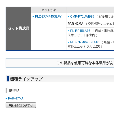
セット形名
PLZ-ZRMP45SLFY
CMP-P71LWEG5
（ ビル用マル
PAR-42MA
（ 空調管理システム 
セット構成品
PL-RP45LA16
（ 店舗・事務所用
天井カセット形室内 ）
PUZ-ZRMP45SKA10
（ 店舗・事
室外ユニット スリムZR ）
この製品を使用可能な本体製品があ
機種ラインアップ
現行品
PAR-47MA