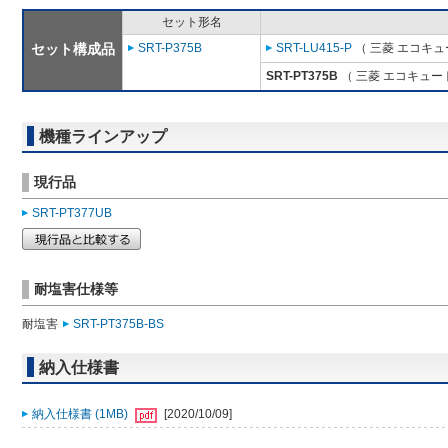
セット形名
セット構成品
SRT-P375B
SRT-LU415-P
（ 三菱 エコキュ
SRT-PT375B
（ 三菱 エコキュー
機種ラインアップ
現行品
SRT-PT377UB
耐塩害仕様等
耐塩害
SRT-PT375B-BS
納入仕様書
納入仕様書 (1MB)
[2020/10/09]