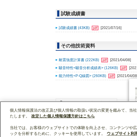
試験成績書
試験成績書 (43KB)
[2021/07/16]
その他技術資料
耐震強度計算書 (222KB)
[2021/04/08]
騒音特性<騒音分析成績表> (126KB)
[202
能力特性<P-Q線図> (260KB)
[2021/04/08
個人情報保護法の改正及び個人情報の取扱い状況の変更を鑑みて、当社
WIN2Kトップ
製品情報
[業務用]空調・換気
たします。
改定した個人情報保護方針はこちら
当社では、お客様のウェブサイトでの体験を向上させ、コンテンツや広
ックを分析するために、クッキーを使用しています。
ウェブサイト利