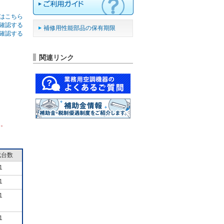
はこちら
確認する
補修用性能部品の保有期限
確認する
関連リンク
ん。
成台数
1
1
1
1