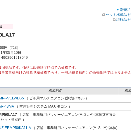
別売品
セット構成品を
現行品を
0LA17
000円（税別）
1年05月10日
902901918049
は旧型品です。価格は販売終了時点での価格です。
は事業者様向けの積算見積価格であり、一般消費者様向けの販売価格ではありませ
構成形名
構
MP-P71LWEG5
（ ビル用マルチエアコン [別売]パネル ）
AR-43MA
（ 空調管理システム MAリモコン ）
RP50LA17
（ 店舗・事務所用パッケージエアコン(Mr.SLIM) [本体]2方向天
カセット形室内 ）
UZ-ERMP50KA11-A
（ 店舗・事務所用パッケージエアコン(Mr.SLIM) [本体]