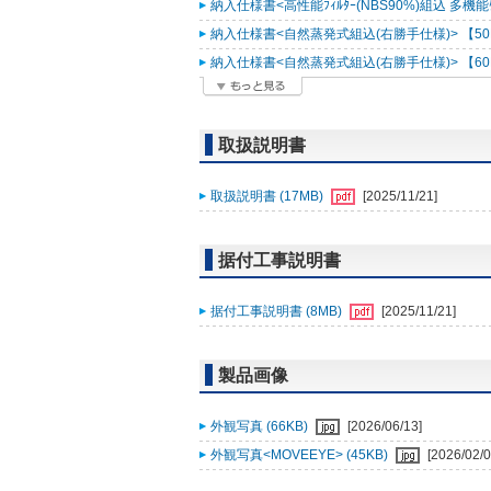
納入仕様書<高性能ﾌｨﾙﾀｰ(NBS90%)組込 多機能ｹｰｽ
納入仕様書<自然蒸発式組込(右勝手仕様)> 【50Hz
納入仕様書<自然蒸発式組込(右勝手仕様)> 【60Hz
取扱説明書
取扱説明書 (17MB)
[2025/11/21]
据付工事説明書
据付工事説明書 (8MB)
[2025/11/21]
製品画像
外観写真 (66KB)
[2026/06/13]
外観写真<MOVEEYE> (45KB)
[2026/02/0