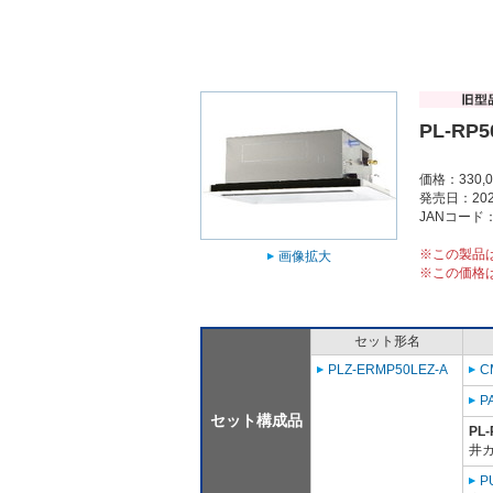
PL-RP5
価格：330,
発売日：202
JANコード：4
※この製品
画像拡大
※この価格
セット形名
PLZ-ERMP50LEZ-A
C
P
セット構成品
PL-
井
P