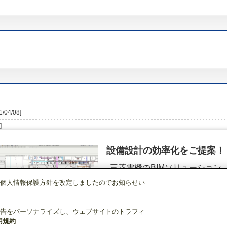
1/04/08]
]
設備設計の効率化をご提案！
三菱電機のBIMソリューション
（空調.換気.照明）
個人情報保護方針を改定しましたのでお知らせい
店舗・事務所用パッケージエアコン(Mr.SLIM)
[本体]2方向天井カセット形室内
詳細を見る
告をパーソナライズし、ウェブサイトのトラフィ
用規約