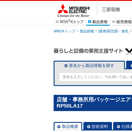
WIN2Kトップ
製品情報
[業務用]空調・換気
形名から製品情報を探す
店舗・事務所用パッケージエアコン(
RP50LA17
製品概要
技術資料
仕様