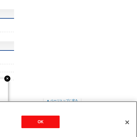
▲ ページトップに戻る
PL-RP50LA17
OK