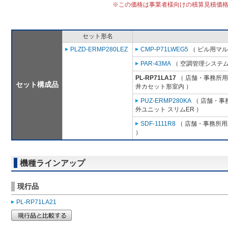
※この価格は事業者様向けの積算見積価
セット形名
PLZD-ERMP280LEZ
CMP-P71LWEG5
（ ビル用マル
PAR-43MA
（ 空調管理システム
PL-RP71LA17
（ 店舗・事務所用パ
セット構成品
井カセット形室内 ）
PUZ-ERMP280KA
（ 店舗・事務
外ユニット スリムER ）
SDF-1111R8
（ 店舗・事務所用パ
）
機種ラインアップ
現行品
PL-RP71LA21