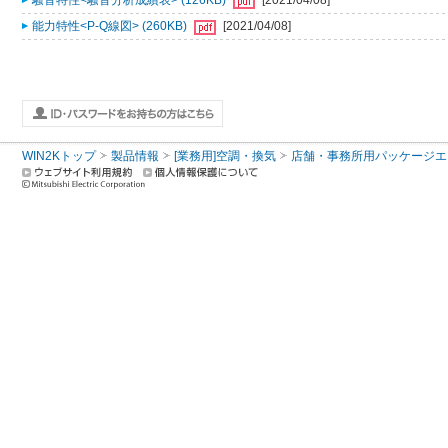
騒音特性<騒音分析成績表> (126KB)
[2021/04/08]
能力特性<P-Q線図> (260KB)
[2021/04/08]
WIN2Kトップ
製品情報
[業務用]空調・換気
店舗・事務所用パッケージエアコン