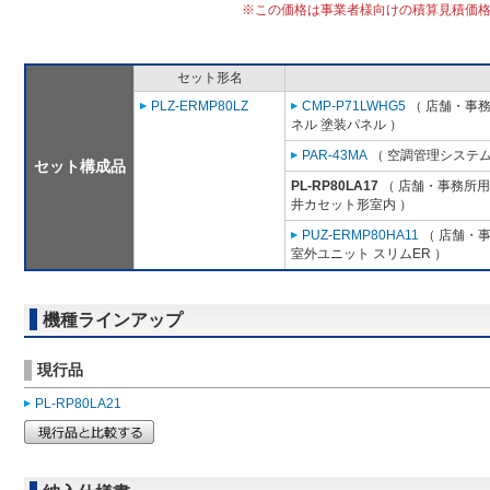
※この価格は事業者様向けの積算見積価
セット形名
PLZ-ERMP80LZ
CMP-P71LWHG5
（ 店舗・事務所
ネル 塗装パネル ）
PAR-43MA
（ 空調管理システム
セット構成品
PL-RP80LA17
（ 店舗・事務所用パ
井カセット形室内 ）
PUZ-ERMP80HA11
（ 店舗・事務
室外ユニット スリムER ）
機種ラインアップ
現行品
PL-RP80LA21