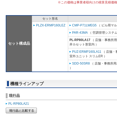
※この価格は事業者様向けの積算見積価
セット形名
PLZX-ERMP160LEZ
CMP-P71LWEG5
（ ビル用マル
PAR-43MA
（ 空調管理システム
PL-RP80LA17
（ 店舗・事務所用パ
セット構成品
井カセット形室内 ）
PUZ-ERMP160LA11
（ 店舗・事
室外ユニット スリムER ）
SDD-50SR8
（ 店舗・事務所用パ
）
機種ラインアップ
現行品
PL-RP80LA21