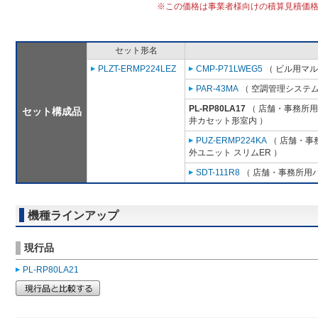
※この価格は事業者様向けの積算見積価
セット形名
PLZT-ERMP224LEZ
CMP-P71LWEG5
（ ビル用マル
PAR-43MA
（ 空調管理システム
PL-RP80LA17
（ 店舗・事務所用パ
セット構成品
井カセット形室内 ）
PUZ-ERMP224KA
（ 店舗・事務
外ユニット スリムER ）
SDT-111R8
（ 店舗・事務所用パッ
機種ラインアップ
現行品
PL-RP80LA21