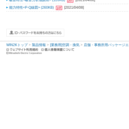
騒音特性<騒音分析成績表> (126KB)
[2021/04/08]
能力特性<P-Q線図> (260KB)
[2021/04/08]
WIN2Kトップ
製品情報
[業務用]空調・換気
店舗・事務所用パッケージエアコン