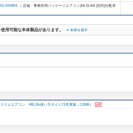
DD-50WR8
（ 店舗・事務所用パッケージエアコン(Mr.SLIM) [別売]分配管
を使用可能な本体製品があります。
本体を探す
スリムエアコン MELflo使い方ガイド21年度版（13MB）