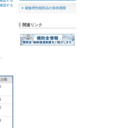
確認する
確認する
補修用性能部品の保有期限
関連リンク
ん。
成台数
2
1
2
1