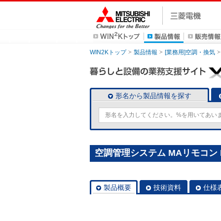
WIN2Kトップ
製品情報
[業務用]空調・換気
形名から製品情報を探す
空調管理システム MAリモコン P
製品概要
技術資料
仕様