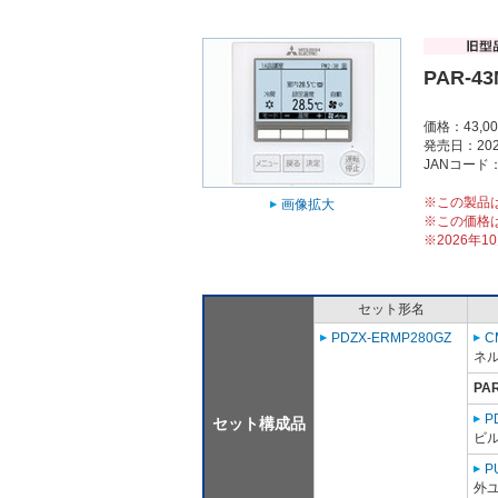
PAR-4
価格：43,0
発売日：202
JANコード：4
※この製品
画像拡大
※この価格
※2026年
セット形名
PDZX-ERMP280GZ
C
ネ
PA
P
セット構成品
ビ
P
外ユ