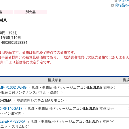
本体を
現行品を
3MA
00円（税別）
1年05月10日
902901918384
は旧型品です。価格は販売終了時点での価格です。
は事業者様向けの積算見積価格であり、一般消費者様向けの販売価格ではありませ
10月1日より新価格に改定予定です。
構成形名
構
MP-P160DLWHG
（ 店舗・事務所用パッケージエアコン(Mr.SLIM) [別売]パ
ル 吸込口付メンテナンスパネル（塗装） ）
R-43MA
（ 空調管理システム MAリモコン ）
D-RP140GA17
（ 店舗・事務所用パッケージエアコン(Mr.SLIM) [本体]天井
ルトイン形室内 ）
UZ-ERMP280KA
（ 店舗・事務所用パッケージエアコン(Mr.SLIM) [本体]室
ニット スリムER ）