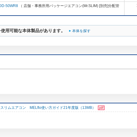
DD-50WR8
（ 店舗・事務所用パッケージエアコン(Mr.SLIM) [別売]分配管
を使用可能な本体製品があります。
本体を探す
スリムエアコン MELflo使い方ガイド21年度版（13MB）