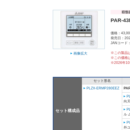
PAR-4
価格：43,0
発売日：202
JANコード：4
※この製品
画像拡大
※この価格
※2026年
セット形名
PLZX-ERMP280EEZ
PA
P
向
P
セット構成品
ル 
P
外ユ