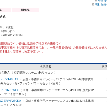
本体を
現行品を
3MA
00円（税別）
1年05月10日
902901918384
は旧型品です。価格は販売終了時点での価格です。
は事業者様向けの積算見積価格であり、一般消費者様向けの販売価格ではありませ
10月1日より新価格に改定予定です。
構成形名
構
R-43MA
（ 空調管理システム MAリモコン ）
L-ERP140EA9
（ 店舗・事務所用パッケージエアコン(Mr.SLIM) [本体]4方
天井カセット形<ファインパワーカセット>室内 ）
LP-P160EWF4
（ 店舗・事務所用パッケージエアコン(Mr.SLIM) [別売]パネ
ムーブアイ付パネル ）
UZ-ERMP280KA
（ 店舗・事務所用パッケージエアコン(Mr.SLIM) [本体]室
ニット スリムER ）