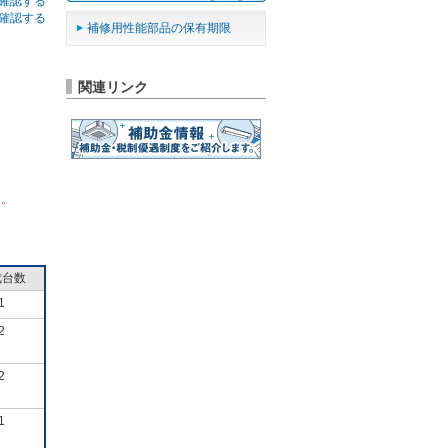
確認する
確認する
補修用性能部品の保有期限
関連リンク
ん。
成台数
1
2
2
1