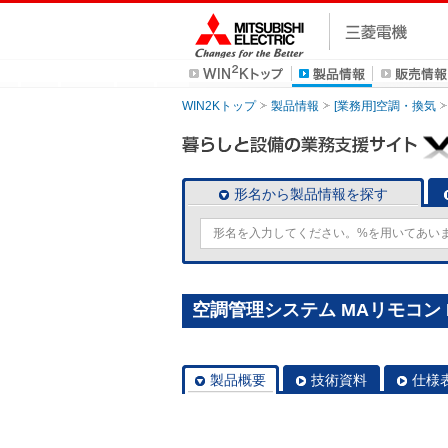
WIN2Kトップ
製品情報
[業務用]空調・換気
形名から製品情報を探す
空調管理システム MAリモコン P
製品概要
技術資料
仕様