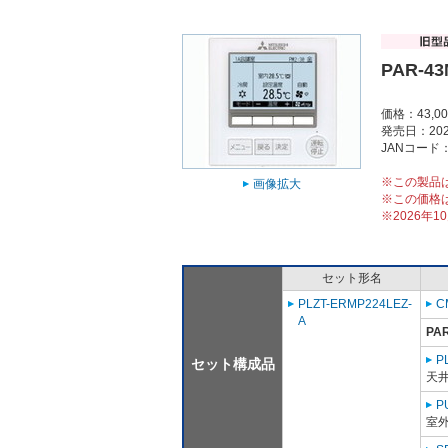
PAR-4
価格：43,0
発売日：202
JANコード：4
※この製品
画像拡大
※この価格
※2026年
セット形名
PLZT-ERMP224LEZ-
C
A
PA
P
セット構成品
天
P
室外