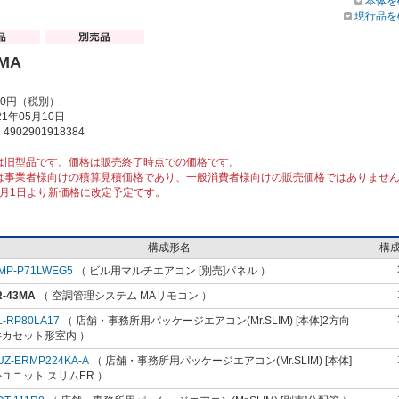
本体を
現行品を
3MA
00円（税別）
1年05月10日
902901918384
は旧型品です。価格は販売終了時点での価格です。
は事業者様向けの積算見積価格であり、一般消費者様向けの販売価格ではありませ
10月1日より新価格に改定予定です。
構成形名
構
MP-P71LWEG5
（ ビル用マルチエアコン [別売]パネル ）
R-43MA
（ 空調管理システム MAリモコン ）
L-RP80LA17
（ 店舗・事務所用パッケージエアコン(Mr.SLIM) [本体]2方向
井カセット形室内 ）
UZ-ERMP224KA-A
（ 店舗・事務所用パッケージエアコン(Mr.SLIM) [本体]
ユニット スリムER ）