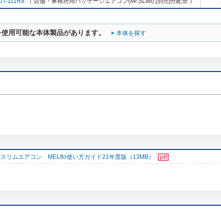
DT-111R8
（ 店舗・事務所用パッケージエアコン(Mr.SLIM) [別売]分配管 ）
を使用可能な本体製品があります。
本体を探す
スリムエアコン MELflo使い方ガイド21年度版（13MB）