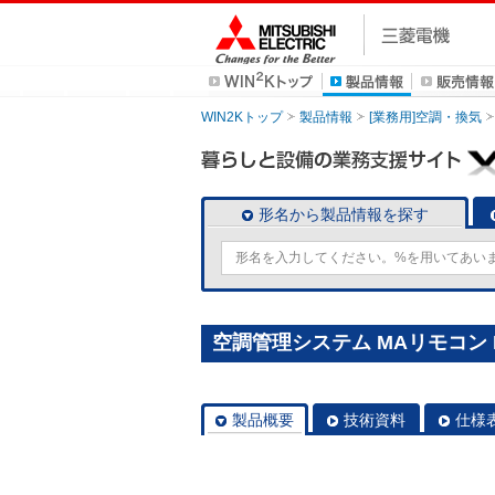
WIN2Kトップ
製品情報
[業務用]空調・換気
形名から製品情報を探す
空調管理システム MAリモコン P
製品概要
技術資料
仕様