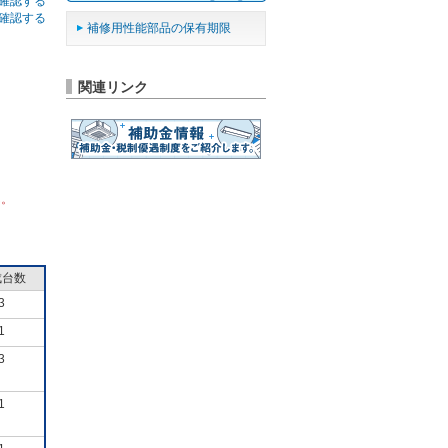
確認する
確認する
補修用性能部品の保有期限
関連リンク
ん。
成台数
3
1
3
1