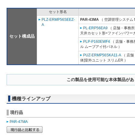
セット形名
PLZ-ERMP56SEEZ-
PAR-43MA
（ 空調管理システム 
A
PL-ERP56EA9
（ 店舗・事務所用
天井カセット形<ファインパワーカ
セット構成品
PLP-P160EWF4
（ 店舗・事務所
ル ムーブアイ付パネル ）
PUZ-ERMP56SKA11-A
（ 店舗
体]室外ユニット スリムER ）
この製品を使用可能な本体製品があ
機種ラインアップ
現行品
PAR-47MA