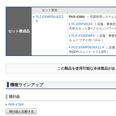
セット形名
PLZ-ERMP56SEEZ-
PAR-43MA
（ 空調管理システム 
A
PL-ERP56EA9
（ 店舗・事務所用
天井カセット形<ファインパワーカ
セット構成品
PLP-P160EWF4
（ 店舗・事務所
ル ムーブアイ付パネル ）
PUZ-ERMP56SKA11-A
（ 店舗
体]室外ユニット スリムER ）
この製品を使用可能な本体製品があ
機種ラインアップ
現行品
PAR-47MA