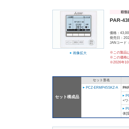
PAR-4
価格：43,0
発売日：202
JANコード：4
※この製品
画像拡大
※この価格
※2026年
セット形名
PCZ-ERMP45SKZ-A
PA
P
セット構成品
<ワ
P
体]