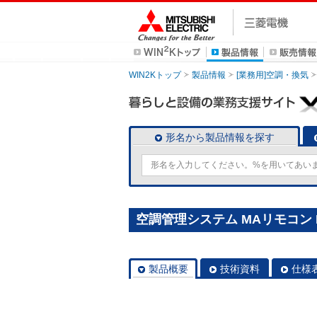
WIN2Kトップ
製品情報
[業務用]空調・換気
形名から製品情報を探す
空調管理システム MAリモコン P
製品概要
技術資料
仕様