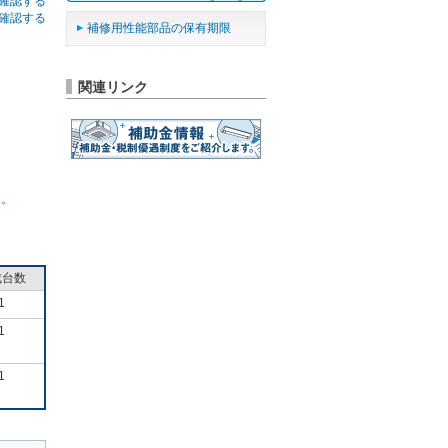
確認する
確認する
補修用性能部品の保有期限
関連リンク
ん。
成台数
1
1
1