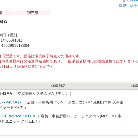
本体を
現行品を
3MA
00円（税別）
1年05月10日
902901918384
は旧型品です。価格は販売終了時点での価格です。
は事業者様向けの積算見積価格であり、一般消費者様向けの販売価格ではありませ
10月1日より新価格に改定予定です。
構成形名
構
R-43MA
（ 空調管理システム MAリモコン ）
C-RP45KA17
（ 店舗・事務所用パッケージエアコン(Mr.SLIM) [本体]天吊形
イヤード>室内 ）
UZ-ERMP45SKA11-A
（ 店舗・事務所用パッケージエアコン(Mr.SLIM) [本
室外ユニット スリムER ）