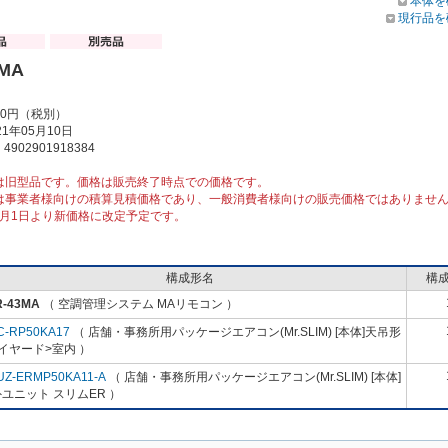
本体を
現行品を
3MA
00円（税別）
1年05月10日
902901918384
は旧型品です。価格は販売終了時点での価格です。
は事業者様向けの積算見積価格であり、一般消費者様向けの販売価格ではありませ
10月1日より新価格に改定予定です。
構成形名
構
R-43MA
（ 空調管理システム MAリモコン ）
C-RP50KA17
（ 店舗・事務所用パッケージエアコン(Mr.SLIM) [本体]天吊形
イヤード>室内 ）
UZ-ERMP50KA11-A
（ 店舗・事務所用パッケージエアコン(Mr.SLIM) [本体]
ユニット スリムER ）