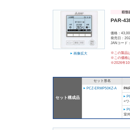
PAR-4
価格：43,0
発売日：202
JANコード：4
※この製品
画像拡大
※この価格
※2026年
セット形名
PCZ-ERMP50KZ-A
PA
P
セット構成品
<ワ
P
室外