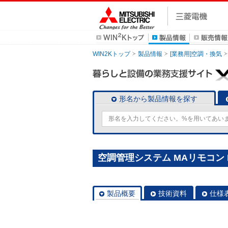
WIN2Kトップ
製品情報
[業務用]空調・換気
形名から製品情報を探す
空調管理システム MAリモコン P
製品概要
技術資料
仕様