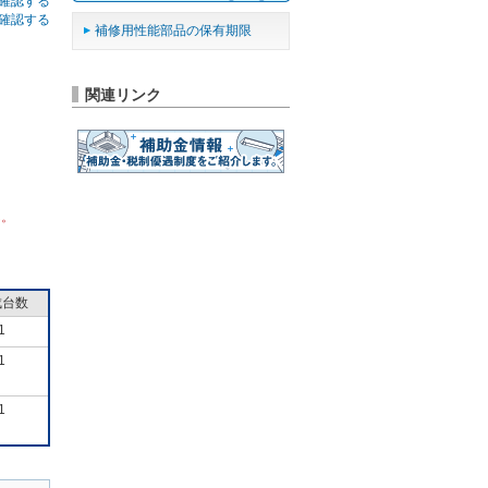
確認する
確認する
補修用性能部品の保有期限
関連リンク
ん。
成台数
1
1
1