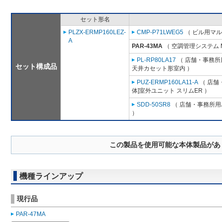
セット形名
PLZX-ERMP160LEZ-
CMP-P71LWEG5
（ ビル用マル
A
PAR-43MA
（ 空調管理システム 
PL-RP80LA17
（ 店舗・事務所用
セット構成品
天井カセット形室内 ）
PUZ-ERMP160LA11-A
（ 店舗・
体]室外ユニット スリムER ）
SDD-50SR8
（ 店舗・事務所用パ
）
この製品を使用可能な本体製品があ
機種ラインアップ
現行品
PAR-47MA