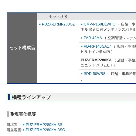
セット形名
PDZX-ERMP280GZ
CMP-P160DLWHG
（ 店舗・事務
ネル 吸込口付メンテナンスパネル
PAR-43MA
（ 空調管理システム
PD-RP140GA17
（ 店舗・事務所
セット構成品
ビルトイン形室内 ）
PUZ-ERMP280KA
（ 店舗・事務所
ユニット スリムER ）
SDD-50WR8
（ 店舗・事務所用パ
）
機種ラインアップ
耐塩害仕様等
耐塩害
PUZ-ERMP280KA-BS
耐重塩害
PUZ-ERMP280KA-BSG