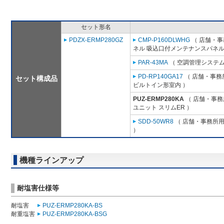
セット形名
PDZX-ERMP280GZ
CMP-P160DLWHG
（ 店舗・事務
ネル 吸込口付メンテナンスパネル
PAR-43MA
（ 空調管理システム
PD-RP140GA17
（ 店舗・事務所
セット構成品
ビルトイン形室内 ）
PUZ-ERMP280KA
（ 店舗・事務所
ユニット スリムER ）
SDD-50WR8
（ 店舗・事務所用パ
）
機種ラインアップ
耐塩害仕様等
耐塩害
PUZ-ERMP280KA-BS
耐重塩害
PUZ-ERMP280KA-BSG