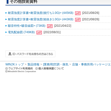
その他技術資料
耐震強度計算書<耐震強度(後打ち1.0G)> (445KB)
[2021/08/26]
耐震強度計算書<耐震強度(箱抜き1.0G)> (443KB)
[2021/08/26]
騒音特性<騒音線図> (73KB)
[2021/04/22]
電気配線図 (749KB)
[2022/08/31]
WIN2Kトップ
製品情報
[業務用]空調・換気
店舗・事務所用パッケージエアコン