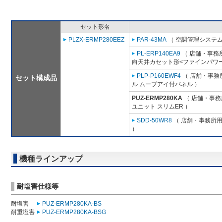
セット形名
PLZX-ERMP280EEZ
PAR-43MA
（ 空調管理システム
PL-ERP140EA9
（ 店舗・事務所用
向天井カセット形<ファインパワー
PLP-P160EWF4
（ 店舗・事務所
セット構成品
ル ムーブアイ付パネル ）
PUZ-ERMP280KA
（ 店舗・事務所
ユニット スリムER ）
SDD-50WR8
（ 店舗・事務所用パ
）
機種ラインアップ
耐塩害仕様等
耐塩害
PUZ-ERMP280KA-BS
耐重塩害
PUZ-ERMP280KA-BSG