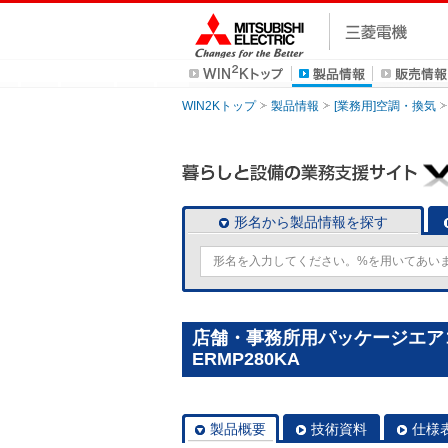
WIN2Kトップ
製品情報
[業務用]空調・換気
形名から製品情報を探す
店舗・事務所用パッケージエアコン(M
ERMP280KA
製品概要
技術資料
仕様