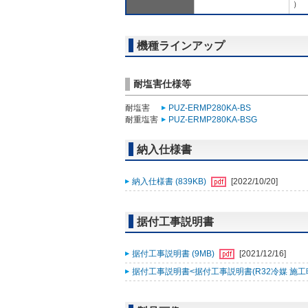
）
機種ラインアップ
耐塩害仕様等
耐塩害
PUZ-ERMP280KA-BS
耐重塩害
PUZ-ERMP280KA-BSG
納入仕様書
納入仕様書 (839KB)
[2022/10/20]
据付工事説明書
据付工事説明書 (9MB)
[2021/12/16]
据付工事説明書<据付工事説明書(R32冷媒 施工時ﾁｪｯｸ