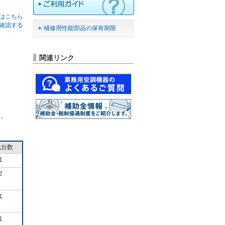
はこちら
確認する
補修用性能部品の保有期限
関連リンク
ん。
成台数
1
2
1
1