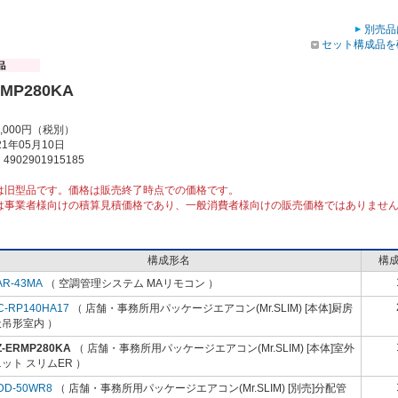
別売品
セット構成品を
RMP280KA
5,000円（税別）
1年05月10日
902901915185
は旧型品です。価格は販売終了時点での価格です。
は事業者様向けの積算見積価格であり、一般消費者様向けの販売価格ではありませ
構成形名
構
AR-43MA
（ 空調管理システム MAリモコン ）
C-RP140HA17
（ 店舗・事務所用パッケージエアコン(Mr.SLIM) [本体]厨房
吊形室内 ）
Z-ERMP280KA
（ 店舗・事務所用パッケージエアコン(Mr.SLIM) [本体]室外
ット スリムER ）
DD-50WR8
（ 店舗・事務所用パッケージエアコン(Mr.SLIM) [別売]分配管