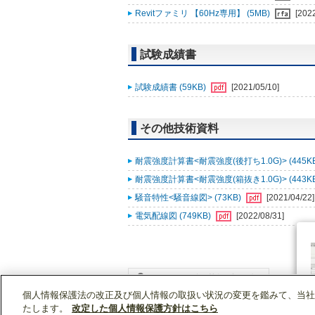
Revitファミリ 【60Hz専用】 (5MB)
[202
試験成績書
試験成績書 (59KB)
[2021/05/10]
その他技術資料
耐震強度計算書<耐震強度(後打ち1.0G)> (445K
耐震強度計算書<耐震強度(箱抜き1.0G)> (443K
騒音特性<騒音線図> (73KB)
[2021/04/22]
電気配線図 (749KB)
[2022/08/31]
個人情報保護法の改正及び個人情報の取扱い状況の変更を鑑みて、当社
WIN2Kトップ
製品情報
[業務用]空調・換気
たします。
改定した個人情報保護方針はこちら