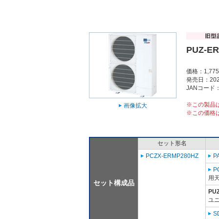
PUZ-E
価格：1,77
発売日：202
JANコード：4
※この製品
画像拡大
※この価格
セット形名
PCZX-ERMP280HZ
P
P
用天
セット構成品
PU
ユニ
S