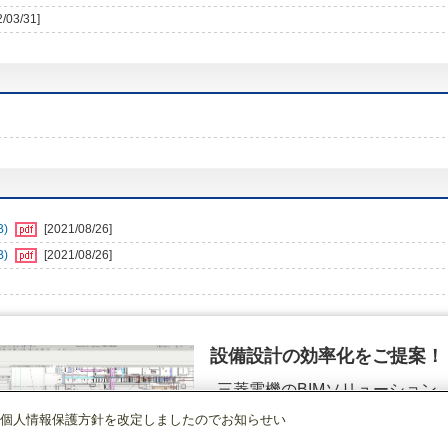
2/03/31]
B)
[2021/08/26]
B)
[2021/08/26]
設備設計の効率化をご提案！
三菱電機のBIMソリューション
（空調.換気.照明）
個人情報保護方針を改定しましたのでお知らせい
店舗・事務所用パッケージエアコン(Mr.SLIM)
[本体]室外ユニット
スリムER