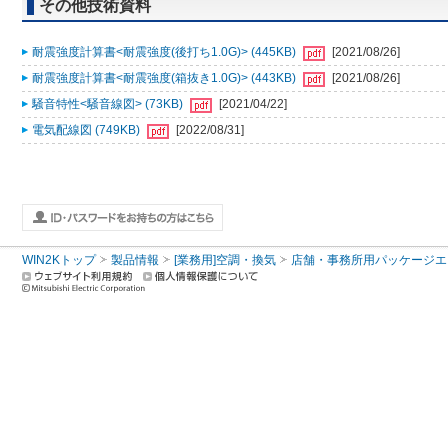
その他技術資料
耐震強度計算書<耐震強度(後打ち1.0G)> (445KB)
[2021/08/26]
耐震強度計算書<耐震強度(箱抜き1.0G)> (443KB)
[2021/08/26]
騒音特性<騒音線図> (73KB)
[2021/04/22]
電気配線図 (749KB)
[2022/08/31]
WIN2Kトップ
製品情報
[業務用]空調・換気
店舗・事務所用パッケージエアコン