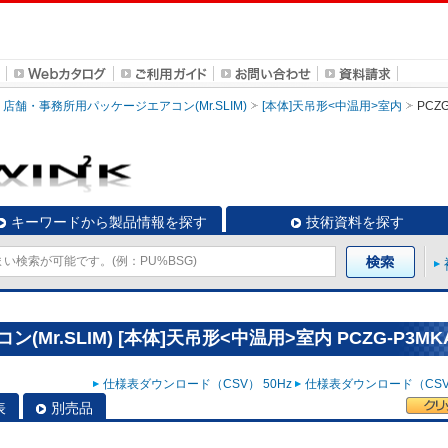
店舗・事務所用パッケージエアコン(Mr.SLIM)
[本体]天吊形<中温用>室内
PCZG
キーワードから製品情報を探す
技術資料を探す
r.SLIM) [本体]天吊形<中温用>室内 PCZG-P3MK
仕様表ダウンロード（CSV） 50Hz
仕様表ダウンロード（CSV）
表
別売品