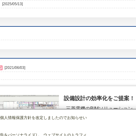
[2025/05/13]
[2021/06/03]
設備設計の効率化をご提案！
三菱電機のBIMソリューション
（空調.換気.照明）
個人情報保護方針を改定しましたのでお知らせい
店舗・事務所用パッケージエアコン(Mr.SLIM)
[本体]天吊形<中温用>室内
PCZG
詳細を見る
告をパーソナライズし、ウェブサイトのトラフィ