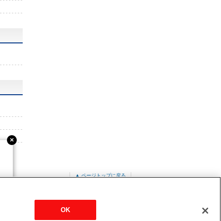
▲ ページトップに戻る
-P3MKA13
OK