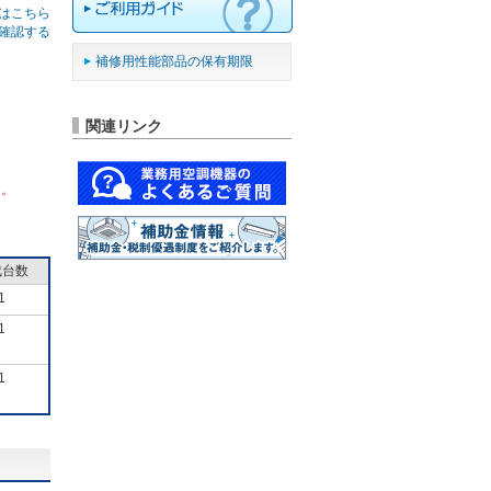
はこちら
確認する
補修用性能部品の保有期限
関連リンク
ん。
成台数
1
1
1