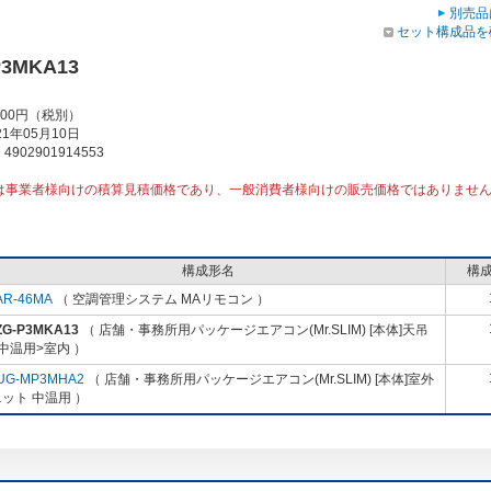
別売品
セット構成品を
P3MKA13
000円（税別）
1年05月10日
902901914553
は事業者様向けの積算見積価格であり、一般消費者様向けの販売価格ではありませ
構成形名
構
AR-46MA
（ 空調管理システム MAリモコン ）
ZG-P3MKA13
（ 店舗・事務所用パッケージエアコン(Mr.SLIM) [本体]天吊
中温用>室内 ）
UG-MP3MHA2
（ 店舗・事務所用パッケージエアコン(Mr.SLIM) [本体]室外
ット 中温用 ）