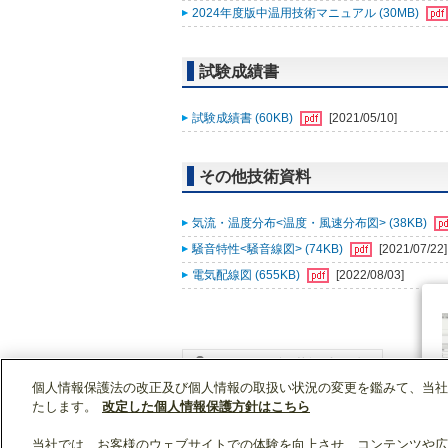
2024年度版中温用技術マニュアル (30MB)
試験成績書
試験成績書 (60KB)
[2021/05/10]
その他技術資料
気流・温度分布<温度・風速分布図> (38KB)
騒音特性<騒音線図> (74KB)
[2021/07/22]
電気配線図 (655KB)
[2022/08/03]
個人情報保護法の改正及び個人情報の取扱い状況の変更を鑑みて、当社
WIN2Kトップ
製品情報
[業務用]空調・換気
たします。
改定した個人情報保護方針はこちら
当社では、お客様のウェブサイトでの体験を向上させ、コンテンツや広