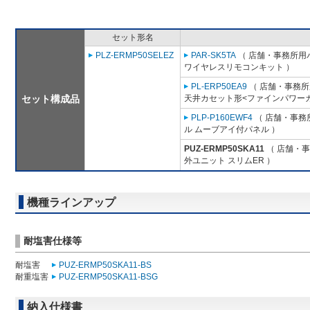
セット形名
PLZ-ERMP50SELEZ
PAR-SK5TA
（ 店舗・事務所用パッ
ワイヤレスリモコンキット ）
PL-ERP50EA9
（ 店舗・事務所用
セット構成品
天井カセット形<ファインパワーカ
PLP-P160EWF4
（ 店舗・事務所
ル ムーブアイ付パネル ）
PUZ-ERMP50SKA11
（ 店舗・事務
外ユニット スリムER ）
機種ラインアップ
耐塩害仕様等
耐塩害
PUZ-ERMP50SKA11-BS
耐重塩害
PUZ-ERMP50SKA11-BSG
納入仕様書