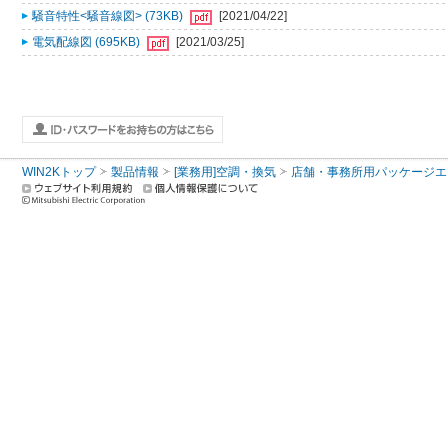
騒音特性<騒音線図> (73KB)
[2021/04/22]
電気配線図 (695KB)
[2021/03/25]
WIN2Kトップ
製品情報
[業務用]空調・換気
店舗・事務所用パッケージエアコン