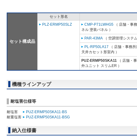
セット形名
PLZ-ERMP50SLZ
CMP-P71LWHG5
（ 店舗・事務所
ネル 塗装パネル ）
PAR-43MA
（ 空調管理システム
セット構成品
PL-RP50LA17
（ 店舗・事務所用
天井カセット形室内 ）
PUZ-ERMP50SKA11
（ 店舗・事務
外ユニット スリムER ）
機種ラインアップ
耐塩害仕様等
耐塩害
PUZ-ERMP50SKA11-BS
耐重塩害
PUZ-ERMP50SKA11-BSG
納入仕様書