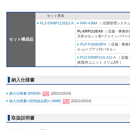
セット形名
PLZ-ERMP112EEZ-A
PAR-43MA
（ 空調管理システム
PL-ERP112EA9
（ 店舗・事務所用パ
天井カセット形<ファインパワーカ
セット構成品
PLP-P160EWF4
（ 店舗・事務所
ル ムーブアイ付パネル ）
PUZ-ERMP112LA11-A
（ 店舗・
体]室外ユニット スリムER ）
納入仕様書
納入仕様書 (858KB)
[2021/10/14]
納入仕様書<(別売組込図)> (4MB)
[2021/10/14]
取扱説明書