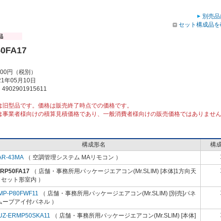
別売品
セット構成品を
0FA17
000円（税別）
1年05月10日
902901915611
は旧型品です。価格は販売終了時点での価格です。
は事業者様向けの積算見積価格であり、一般消費者様向けの販売価格ではありませ
構成形名
構
AR-43MA
（ 空調管理システム MAリモコン ）
-RP50FA17
（ 店舗・事務所用パッケージエアコン(Mr.SLIM) [本体]1方向天
カセット形室内 ）
MP-P80FWF11
（ 店舗・事務所用パッケージエアコン(Mr.SLIM) [別売]パネ
ムーブアイ付パネル ）
UZ-ERMP50SKA11
（ 店舗・事務所用パッケージエアコン(Mr.SLIM) [本体]