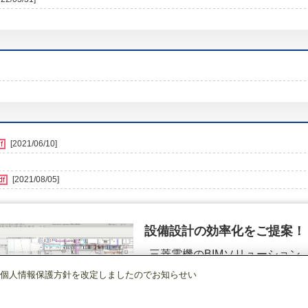
[2021/06/10]
[2021/08/05]
設備設計の効率化をご提案！
三菱電機のBIMソリューション
（空調.換気.照明）
個人情報保護方針を改定しましたのでお知らせい
店舗・事務所用パッケージエアコン(Mr.SLIM)
[本体]1方向天井カセット形室内
詳細を見る