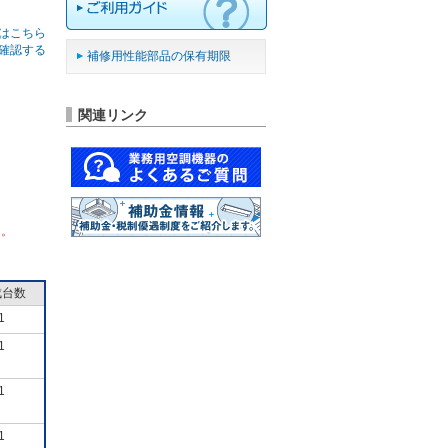
はこちら
確認する
補修用性能部品の保有期限
関連リンク
ん。
成台数
1
1
1
1