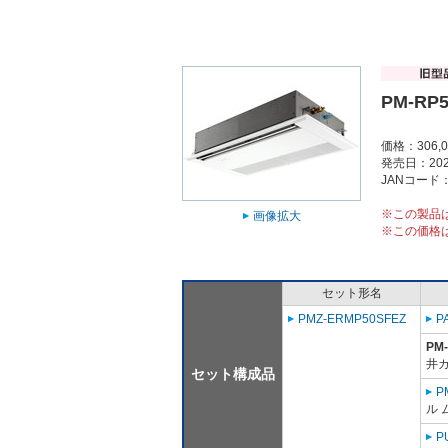
PM-RP5
価格：306,
発売日：202
JANコード：4
※この製品
画像拡大
※この価格
セット形名
PMZ-ERMP50SFEZ
P
PM
井
セット構成品
P
ル 
P