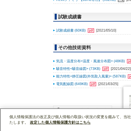
試験成績書
試験成績書 (60KB)
[2021/05/10]
その他技術資料
気流・温度分布<温度・風速分布図> (48KB)
騒音特性<騒音線図> (73KB)
[2021/04/22]
能力特性<静圧線図(外気取入風量)> (587KB)
電気配線図 (649KB)
[2021/03/25]
個人情報保護法の改正及び個人情報の取扱い状況の変更を鑑みて、当社
WIN2Kトップ
製品情報
[業務用]空調・換気
たします。
改定した個人情報保護方針はこちら