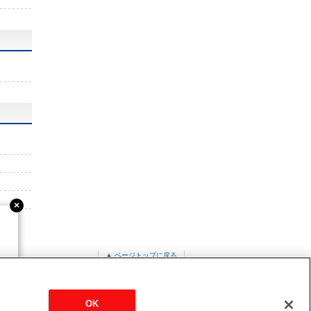
▲ ページトップに戻る
PM-RP50FA17
OK