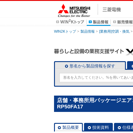
WIN2Kトップ
製品情報
[業務用]空調・換気
形名から製品情報を探す
店舗・事務所用パッケージエアコン(
RP50FA17
製品概要
技術資料
仕様