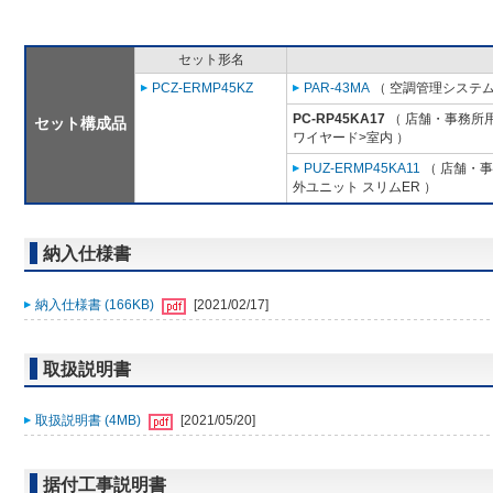
セット形名
PCZ-ERMP45KZ
PAR-43MA
（ 空調管理システム
PC-RP45KA17
（ 店舗・事務所用パ
セット構成品
ワイヤード>室内 ）
PUZ-ERMP45KA11
（ 店舗・事務
外ユニット スリムER ）
納入仕様書
納入仕様書 (166KB)
[2021/02/17]
取扱説明書
取扱説明書 (4MB)
[2021/05/20]
据付工事説明書