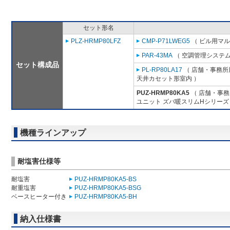
セット形名
PLZ-HRMP80LFZ
CMP-P71LWEG5
（ ビル用マル
PAR-43MA
（ 空調管理システム
セット構成品
PL-RP80LA17
（ 店舗・事務所用
天井カセット形室内 ）
PUZ-HRMP80KA5
（ 店舗・事務所
ユニット ズバ暖スリムHシリーズ
機種ラインアップ
耐塩害仕様等
耐塩害
PUZ-HRMP80KA5-BS
耐重塩害
PUZ-HRMP80KA5-BSG
ベースヒーター付き
PUZ-HRMP80KA5-BH
納入仕様書