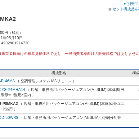
別売品
セット構成品を
8MKA2
000円（税別）
1年05月10日
902901914720
は事業者様向けの積算見積価格であり、一般消費者様向けの販売価格ではありませ
構成形名
構
AR-46MA
（ 空調管理システム MAリモコン ）
CZG-P4MHA14
（ 店舗・事務所用パッケージエアコン(Mr.SLIM) [本体]厨房
吊形<中温用>室内 ）
G-P8MKA2
（ 店舗・事務所用パッケージエアコン(Mr.SLIM) [本体]室外ユニ
 中温用 ）
DD-50WR8
（ 店舗・事務所用パッケージエアコン(Mr.SLIM) [別売]分配管