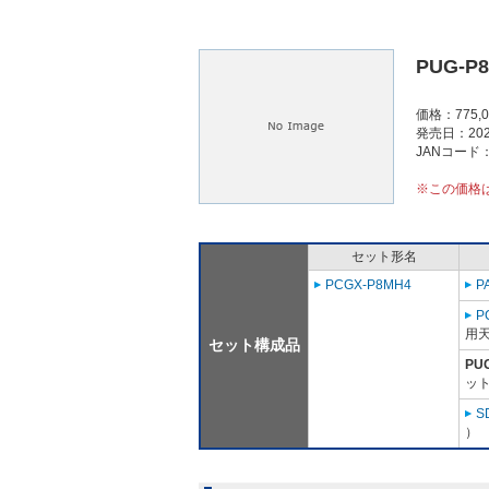
PUG-P
価格：775,
発売日：202
JANコード：4
※この価格
セット形名
PCGX-P8MH4
P
P
用天
セット構成品
PU
ット
S
）