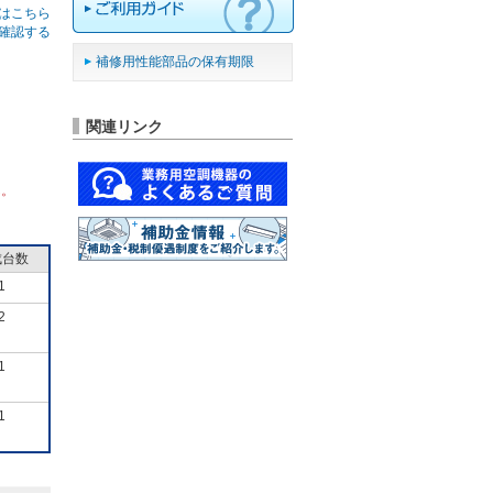
はこちら
確認する
補修用性能部品の保有期限
関連リンク
ん。
成台数
1
2
1
1