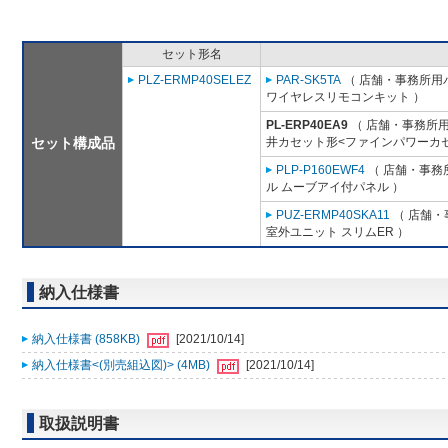
セット形名
PLZ-ERMP40SELEZ
PAR-SK5TA
（ 店舗・事務所用パッ
ワイヤレスリモコンキット ）
PL-ERP40EA9
（ 店舗・事務所用パ
セット構成品
井カセット形<ファインパワーカセ
PLP-P160EWF4
（ 店舗・事務所
ル ムーブアイ付パネル ）
PUZ-ERMP40SKA11
（ 店舗・事
室外ユニット スリムER ）
納入仕様書
納入仕様書 (858KB)
[2021/10/14]
納入仕様書<(別売組込図)> (4MB)
[2021/10/14]
取扱説明書