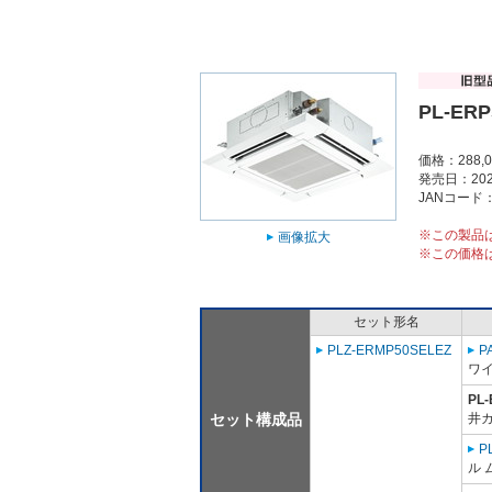
PL-ERP
価格：288,
発売日：202
JANコード：4
※この製品
画像拡大
※この価格
セット形名
PLZ-ERMP50SELEZ
P
ワ
PL
セット構成品
井
P
ル 