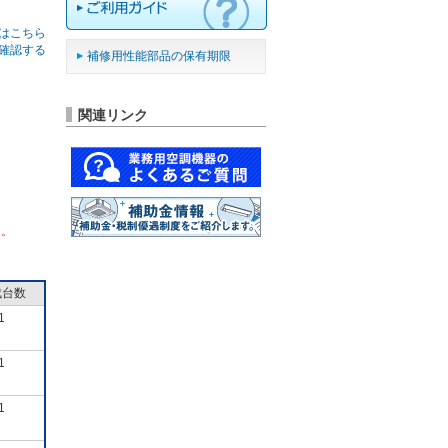
はこちら
確認する
補修用性能部品の保有期限
関連リンク
ん。
成台数
1
1
1