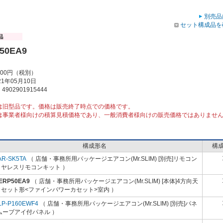
別売品
セット構成品を
50EA9
000円（税別）
1年05月10日
902901915444
は旧型品です。価格は販売終了時点での価格です。
は事業者様向けの積算見積価格であり、一般消費者様向けの販売価格ではありませ
構成形名
構
AR-SK5TA
（ 店舗・事務所用パッケージエアコン(Mr.SLIM) [別売]リモコン
イヤレスリモコンキット ）
-ERP50EA9
（ 店舗・事務所用パッケージエアコン(Mr.SLIM) [本体]4方向天
カセット形<ファインパワーカセット>室内 ）
LP-P160EWF4
（ 店舗・事務所用パッケージエアコン(Mr.SLIM) [別売]パネ
ムーブアイ付パネル ）