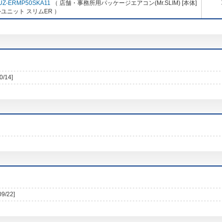
UZ-ERMP50SKA11
（ 店舗・事務所用パッケージエアコン(Mr.SLIM) [本体]
ユニット スリムER ）
0/14]
09/22]