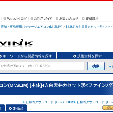
店舗・事務所用パッケージエアコン(Mr.SLIM)
[本体]4方向天井カセット形<ファ
キーワードから製品情報を探す
技術資料を探す
(Mr.SLIM) [本体]4方向天井カセット形<ファインパ
仕様表ダウンロード（CSV） 50Hz
仕様表ダウンロード（CSV）
表
別売品