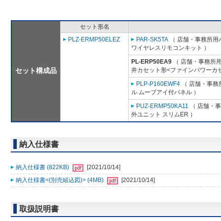
セット形名
PLZ-ERMP50ELEZ
PAR-SK5TA
（ 店舗・事務所用パッ
ワイヤレスリモコンキット ）
PL-ERP50EA9
（ 店舗・事務所用パ
セット構成品
井カセット形<ファインパワーカセ
PLP-P160EWF4
（ 店舗・事務所
ル ムーブアイ付パネル ）
PUZ-ERMP50KA11
（ 店舗・事務
外ユニット スリムER ）
納入仕様書
納入仕様書 (822KB)
[2021/10/14]
納入仕様書<(別売組込図)> (4MB)
[2021/10/14]
取扱説明書