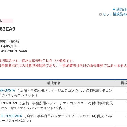
別売品
セット構成品を
63EA9
000円（税別）
1年05月10日
902901915468
は旧型品です。価格は販売終了時点での価格です。
は事業者様向けの積算見積価格であり、一般消費者様向けの販売価格ではありませ
構成形名
構
AR-SK5TA
（ 店舗・事務所用パッケージエアコン(Mr.SLIM) [別売]リモコン
イヤレスリモコンキット ）
-ERP63EA9
（ 店舗・事務所用パッケージエアコン(Mr.SLIM) [本体]4方向天
カセット形<ファインパワーカセット>室内 ）
LP-P160EWF4
（ 店舗・事務所用パッケージエアコン(Mr.SLIM) [別売]パネ
ムーブアイ付パネル ）