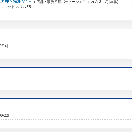
UZ-ERMP63KA11-A
（ 店舗・事務所用パッケージエアコン(Mr.SLIM) [本体]
ユニット スリムER ）
0/14]
09/22]