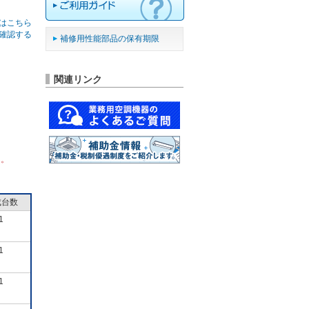
はこちら
確認する
補修用性能部品の保有期限
関連リンク
ん。
成台数
1
1
1