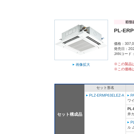
PL-ERP
価格：307,
発売日：202
JANコード：4
※この製品
画像拡大
※この価格
セット形名
PLZ-ERMP63ELEZ-A
P
ワ
PL
セット構成品
井
P
ル 