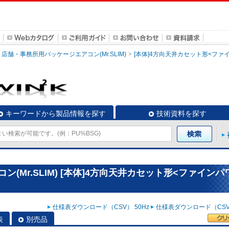
店舗・事務所用パッケージエアコン(Mr.SLIM)
[本体]4方向天井カセット形<ファ
キーワードから製品情報を探す
技術資料を探す
(Mr.SLIM) [本体]4方向天井カセット形<ファインパ
仕様表ダウンロード（CSV） 50Hz
仕様表ダウンロード（CSV）
表
別売品