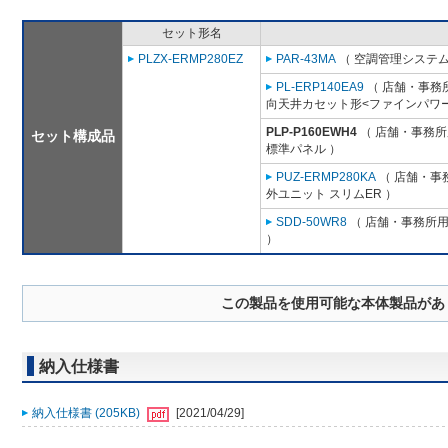
セット形名
PLZX-ERMP280EZ
PAR-43MA
（ 空調管理システム
PL-ERP140EA9
（ 店舗・事務所用
向天井カセット形<ファインパワー
PLP-P160EWH4
（ 店舗・事務所用
セット構成品
標準パネル ）
PUZ-ERMP280KA
（ 店舗・事務
外ユニット スリムER ）
SDD-50WR8
（ 店舗・事務所用パ
）
この製品を使用可能な本体製品があ
納入仕様書
納入仕様書 (205KB)
[2021/04/29]