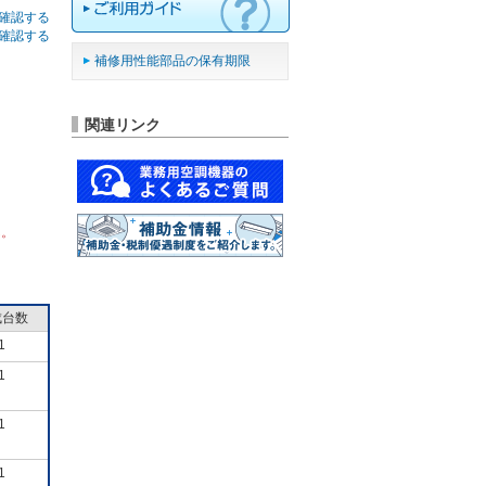
確認する
確認する
補修用性能部品の保有期限
関連リンク
ん。
成台数
1
1
1
1