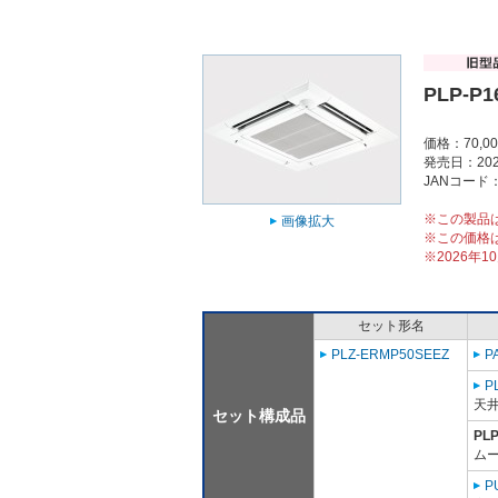
PLP-P1
価格：70,0
発売日：202
JANコード：4
※この製品
画像拡大
※この価格
※2026年
セット形名
PLZ-ERMP50SEEZ
P
P
天
セット構成品
PL
ム
P