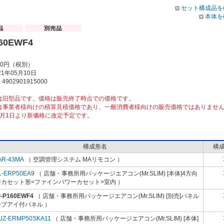
セット構成品を
本体を
60EWF4
00円（税別）
1年05月10日
902901915000
は旧型品です。価格は販売終了時点での価格です。
は事業者様向けの積算見積価格であり、一般消費者様向けの販売価格ではありませ
10月1日より新価格に改定予定です。
構成形名
構
AR-43MA
（ 空調管理システム MAリモコン ）
L-ERP50EA9
（ 店舗・事務所用パッケージエアコン(Mr.SLIM) [本体]4方向
井カセット形<ファインパワーカセット>室内 ）
P-P160EWF4
（ 店舗・事務所用パッケージエアコン(Mr.SLIM) [別売]パネル
ーブアイ付パネル ）
UZ-ERMP50SKA11
（ 店舗・事務所用パッケージエアコン(Mr.SLIM) [本体]