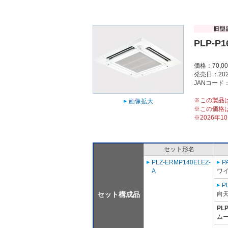
PLP-P1
価格：70,0
発売日：202
JANコード：4
※この製品
画像拡大
※この価格
※2026年
セット形名
PLZ-ERMP140ELEZ-
P
A
ワ
P
セット構成品
向
PL
ム