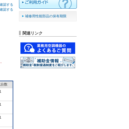
確認する
確認する
補修用性能部品の保有期限
関連リンク
ん。
成台数
1
1
1