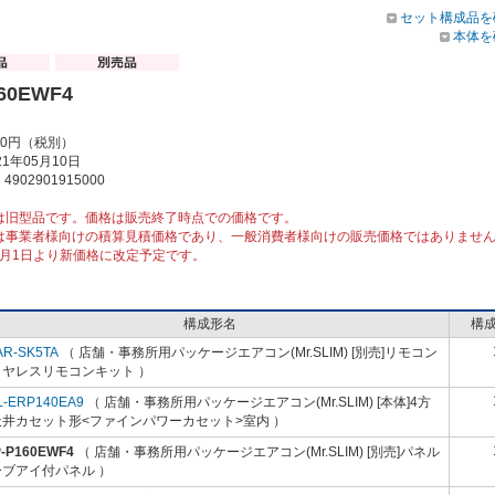
セット構成品を
本体を
60EWF4
00円（税別）
1年05月10日
902901915000
は旧型品です。価格は販売終了時点での価格です。
は事業者様向けの積算見積価格であり、一般消費者様向けの販売価格ではありませ
10月1日より新価格に改定予定です。
構成形名
構
AR-SK5TA
（ 店舗・事務所用パッケージエアコン(Mr.SLIM) [別売]リモコン
イヤレスリモコンキット ）
L-ERP140EA9
（ 店舗・事務所用パッケージエアコン(Mr.SLIM) [本体]4方
天井カセット形<ファインパワーカセット>室内 ）
P-P160EWF4
（ 店舗・事務所用パッケージエアコン(Mr.SLIM) [別売]パネル
ーブアイ付パネル ）