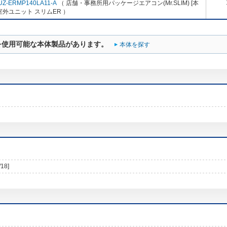
UZ-ERMP140LA11-A
（ 店舗・事務所用パッケージエアコン(Mr.SLIM) [本
室外ユニット スリムER ）
を使用可能な本体製品があります。
本体を探す
/18]