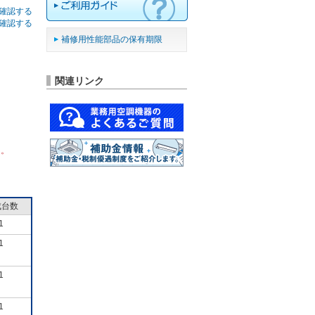
確認する
確認する
補修用性能部品の保有期限
関連リンク
ん。
成台数
1
1
1
1