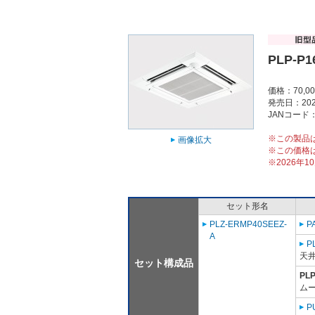
PLP-P1
価格：70,0
発売日：202
JANコード：4
※この製品
画像拡大
※この価格
※2026年
セット形名
PLZ-ERMP40SEEZ-
P
A
P
天
セット構成品
PL
ム
P