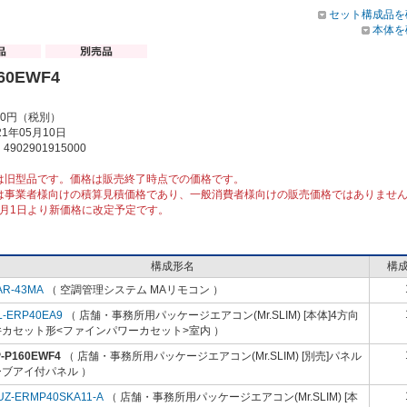
セット構成品を
本体を
60EWF4
00円（税別）
1年05月10日
902901915000
は旧型品です。価格は販売終了時点での価格です。
は事業者様向けの積算見積価格であり、一般消費者様向けの販売価格ではありませ
10月1日より新価格に改定予定です。
構成形名
構
AR-43MA
（ 空調管理システム MAリモコン ）
L-ERP40EA9
（ 店舗・事務所用パッケージエアコン(Mr.SLIM) [本体]4方向
井カセット形<ファインパワーカセット>室内 ）
P-P160EWF4
（ 店舗・事務所用パッケージエアコン(Mr.SLIM) [別売]パネル
ーブアイ付パネル ）
UZ-ERMP40SKA11-A
（ 店舗・事務所用パッケージエアコン(Mr.SLIM) [本