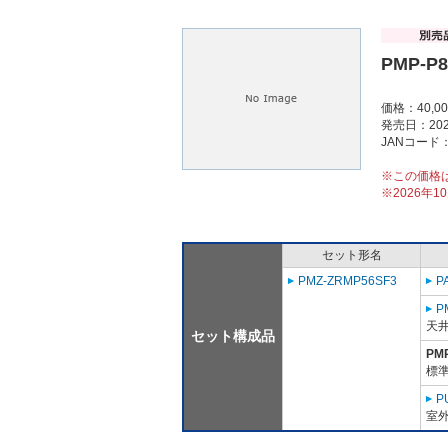
PMP-P
価格：40,0
発売日：202
JANコード：4
※この価格
※2026年
セット形名
PMZ-ZRMP56SF3
P
P
天
セット構成品
PM
標準
P
室外