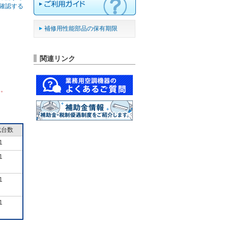
確認する
補修用性能部品の保有期限
関連リンク
ん。
成台数
1
1
1
1