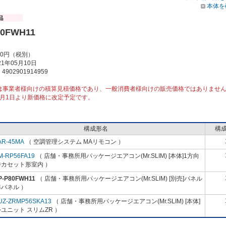
本体を
80FWH11
00円（税別）
1年05月10日
902901914959
は事業者様向けの積算見積価格であり、一般消費者様向けの販売価格ではありませ
10月1日より新価格に改定予定です。
構成形名
構
AR-45MA
（ 空調管理システム MAリモコン ）
M-RP56FA19
（ 店舗・事務所用パッケージエアコン(Mr.SLIM) [本体]1方向
井カセット形室内 ）
P-P80FWH11
（ 店舗・事務所用パッケージエアコン(Mr.SLIM) [別売]パネル
パネル ）
UZ-ZRMP56SKA13
（ 店舗・事務所用パッケージエアコン(Mr.SLIM) [本体]
ユニット スリムZR ）