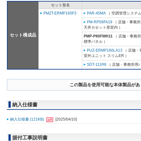
セット形名
PMZT-ERMP160F3
PAR-45MA
（ 空調管理システム
PM-RP56FA19
（ 店舗・事務所用
天井カセット形室内 ）
セット構成品
PMP-P80FWH11
（ 店舗・事務所用
標準パネル ）
PUZ-ERMP160LA13
（ 店舗・事
室外ユニット スリムER ）
SDT-111R8
（ 店舗・事務所用パッ
この製品を使用可能な本体製品があ
納入仕様書
納入仕様書 (121KB)
[2025/04/10]
据付工事説明書