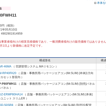
本体を
80FWH11
00円（税別）
1年05月10日
902901914959
は事業者様向けの積算見積価格であり、一般消費者様向けの販売価格ではありませ
10月1日より新価格に改定予定です。
構成形名
構
AR-46MA
（ 空調管理システム MAリモコン ）
M-RP40FA20
（ 店舗・事務所用パッケージエアコン(Mr.SLIM) [本体]1方向
井カセット形室内 ）
P-P80FWH11
（ 店舗・事務所用パッケージエアコン(Mr.SLIM) [別売]パネル
パネル ）
UZ-ERMP80HA14
（ 店舗・事務所用パッケージエアコン(Mr.SLIM) [本体]
ユニット スリムER ）
DD-50SR8
（ 店舗・事務所用パッケージエアコン(Mr.SLIM) [別売]分配管