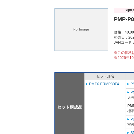
PMP-P
価格：40,0
発売日：202
JANコード：4
※この価格
※2026年
セット形名
PMZX-ERMP80F4
P
P
天
PM
セット構成品
標準
P
室外
S