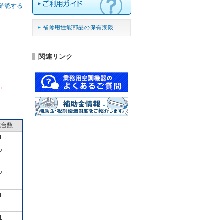
確認する
補修用性能部品の保有期限
関連リンク
ん。
成台数
1
2
2
1
1