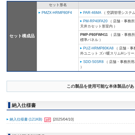
セット形名
PMZX-HRMP80F4
PAR-46MA
（ 空調管理システム
PM-RP40FA20
（ 店舗・事務所用
天井カセット形室内 ）
PMP-P80FWH11
（ 店舗・事務所用
セット構成品
標準パネル ）
PUZ-HRMP80KA8
（ 店舗・事務
外ユニット ズバ暖スリムHシリー
SDD-50SR8
（ 店舗・事務所用パ
）
この製品を使用可能な本体製品があ
納入仕様書
納入仕様書 (121KB)
[2025/04/10]