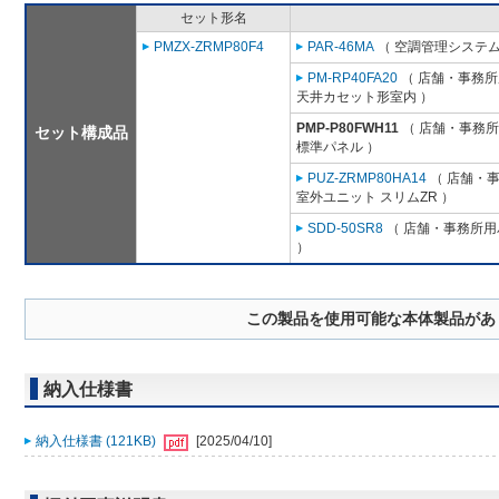
セット形名
PMZX-ZRMP80F4
PAR-46MA
（ 空調管理システム
PM-RP40FA20
（ 店舗・事務所用
天井カセット形室内 ）
PMP-P80FWH11
（ 店舗・事務所用
セット構成品
標準パネル ）
PUZ-ZRMP80HA14
（ 店舗・事務
室外ユニット スリムZR ）
SDD-50SR8
（ 店舗・事務所用パ
）
この製品を使用可能な本体製品があ
納入仕様書
納入仕様書 (121KB)
[2025/04/10]