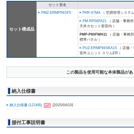
セット形名
PMZ-ERMP56SF5
PAR-47MA
（ 空調管理システム
PM-RP56FA21
（ 店舗・事務所用
天井カセット形室内 ）
セット構成品
PMP-P80FWH11
（ 店舗・事務所用
標準パネル ）
PUZ-ERMP56SKA15
（ 店舗・事
室外ユニット スリムER ）
この製品を使用可能な本体製品があ
納入仕様書
納入仕様書 (121KB)
[2025/04/10]
据付工事説明書