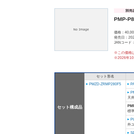
PMP-P
価格：40,0
発売日：202
JANコード：4
※この価格
※2026年
セット形名
PMZD-ZRMP280F5
P
P
天
PM
セット構成品
標準
P
外ユ
S