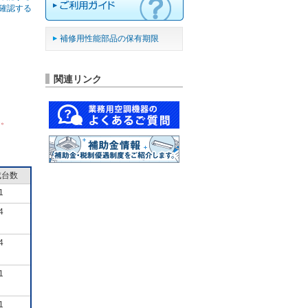
確認する
補修用性能部品の保有期限
関連リンク
ん。
成台数
1
4
4
1
1