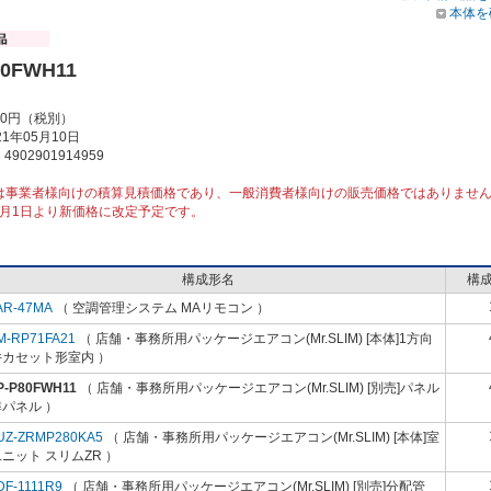
本体を
80FWH11
00円（税別）
1年05月10日
902901914959
は事業者様向けの積算見積価格であり、一般消費者様向けの販売価格ではありませ
10月1日より新価格に改定予定です。
構成形名
構
AR-47MA
（ 空調管理システム MAリモコン ）
M-RP71FA21
（ 店舗・事務所用パッケージエアコン(Mr.SLIM) [本体]1方向
井カセット形室内 ）
P-P80FWH11
（ 店舗・事務所用パッケージエアコン(Mr.SLIM) [別売]パネル
パネル ）
UZ-ZRMP280KA5
（ 店舗・事務所用パッケージエアコン(Mr.SLIM) [本体]室
ニット スリムZR ）
DF-1111R9
（ 店舗・事務所用パッケージエアコン(Mr.SLIM) [別売]分配管