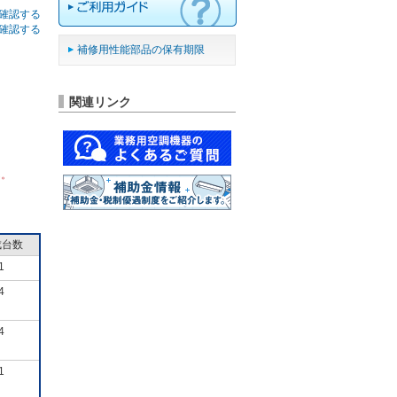
確認する
確認する
補修用性能部品の保有期限
関連リンク
ん。
成台数
1
4
4
1