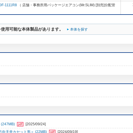
DF-1111R8
（ 店舗・事務所用パッケージエアコン(Mr.SLIM) [別売]分配管
を使用可能な本体製品があります。
本体を探す
247MB)
[2025/09/24]
向天井カセット形＞ (22MB)
[2024/09/19]