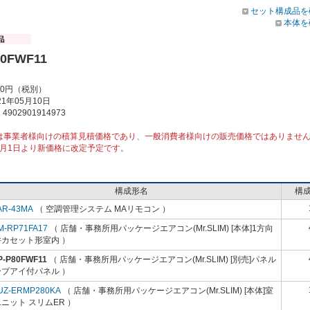
セット構成品を
本体を
80FWF11
00円（税別）
1年05月10日
902901914973
は事業者様向けの積算見積価格であり、一般消費者様向けの販売価格ではありませ
10月1日より新価格に改定予定です。
構成形名
構
AR-43MA
（ 空調管理システム MAリモコン ）
M-RP71FA17
（ 店舗・事務所用パッケージエアコン(Mr.SLIM) [本体]1方向
井カセット形室内 ）
P-P80FWF11
（ 店舗・事務所用パッケージエアコン(Mr.SLIM) [別売]パネル
ーブアイ付パネル ）
UZ-ERMP280KA
（ 店舗・事務所用パッケージエアコン(Mr.SLIM) [本体]室
ニット スリムER ）