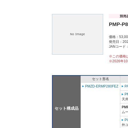
PMP-P
価格：53,0
発売日：202
JANコード：4
※この価格
※2026年
セット形名
PMZD-ERMP280FEZ
P
P
天
PM
セット構成品
ム
P
外ユ