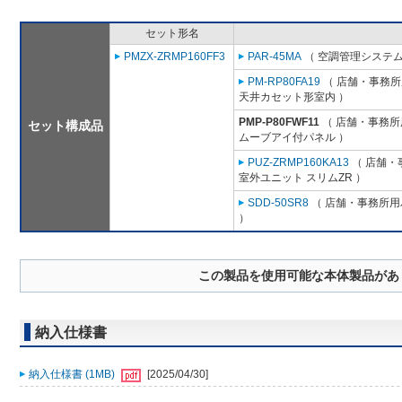
セット形名
PMZX-ZRMP160FF3
PAR-45MA
（ 空調管理システム
PM-RP80FA19
（ 店舗・事務所用
天井カセット形室内 ）
PMP-P80FWF11
（ 店舗・事務所用
セット構成品
ムーブアイ付パネル ）
PUZ-ZRMP160KA13
（ 店舗・事
室外ユニット スリムZR ）
SDD-50SR8
（ 店舗・事務所用パ
）
この製品を使用可能な本体製品があ
納入仕様書
納入仕様書 (1MB)
[2025/04/30]